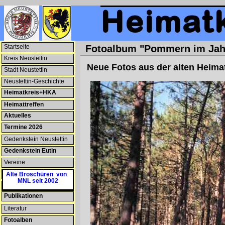
Startseite
Fotoalbum "Pommern im Jah
Kreis Neustettin
--NEU--
Neue Fotos aus der alten Heim
Stadt Neustettin
Neustettin-Geschichte
Heimatkreis+HKA
Heimattreffen
Aktuelles
Termine 2026
--NEU--
Gedenkste
i
n Neustettin
Gedenkstein Eutin
Vereine
Patenschaften
Alte Broschüren von
MNL seit 2002
Heimatmuseum
Publikationen
--NEU--
Literatur
Fotoalben