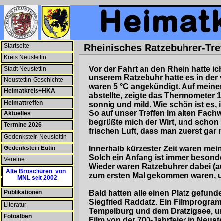
Startseite
Rheinisches Ratzebuhrer-Tre
Kreis Neustettin
Vor der Fahrt an den Rhein hatte ic
Stadt Neustettin
unserem Ratzebuhr hatte es in der
Neustettin-Geschichte
waren 5 °C angekündigt. Auf meiner
Heimatkreis+HKA
abstellte, zeigte das Thermometer 1
Heimattreffen
sonnig und mild. Wie schön ist es, 
So auf unser Treffen im alten Fachw
Aktuelles
begrüßte mich der Wirt, und schon 
Termine 2026
frischen Luft, dass man zuerst gar 
Gedenkste
i
n Neustettin
Gedenkstein Eutin
Innerhalb kürzester Zeit waren me
Solch ein Anfang ist immer besonder
Vereine
Wieder waren Ratzebuhrer dabei (a
Patenschaften
Alte Broschüren von
zum ersten Mal gekommen waren, u
MNL seit 2002
Heimatmuseum
Publikationen
Bald hatten alle einen Platz gefund
Siegfried Raddatz. Ein Filmprogra
Literatur
Tempelburg und dem Dratzigsee, u
Fotoalben
Film von der 700-Jahrfeier in Neu