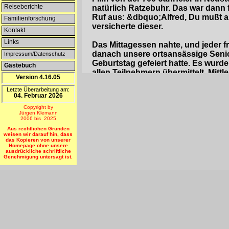
Reiseberichte
natürlich Ratzebuhr. Das war dann f
Ruf aus: &dbquo;Alfred, Du mußt a
Familienforschung
versicherte dieser.
Kontakt
Links
Das Mittagessen nahte, und jeder f
danach unsere ortsansässige Senior
Impressum/Datenschutz
Geburtstag gefeiert hatte. Es wurd
Gästebuch
allen Teilnehmern übermittelt. Mitt
Version 4.16.05
manch einer machte einen kleinen 
Letzte Überarbeitung am:
herrlichem Blick auf das Siebengeb
04. Februar 2026
Pfarrkirche St. Ägidius.
Copyright by
Jürgen Klemann
Weiter ging es mit einem Höhepunk
2006 bis 2025
Raddatz für das Heimatmuseum in Eu
Aus rechtlichen Gründen
weisen wir darauf hin, dass
den dessen Frau Helene, geb. Bordt
das Kopieren von unserer
aus Ratzebuhr und nach Ersatz der
Homepage ohne unsere
ausdrückliche schriftliche
dieser Rucksack erzählen könnte...
Genehmigung untersagt ist.
So erfreut, stimmte Siegfried Radda
als man sich nach einiger Zeit ric
'Wenn in stiller Stunde Träume mic
Trotz des schönen Rheinlandes schi
Heimat.
Kaffee muß sein, und kaum einer ko