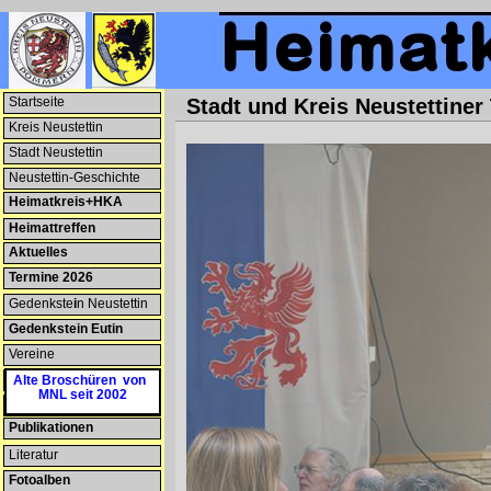
Startseite
Stadt und Kreis Neustettiner
Kreis Neustettin
--NEU--
Stadt Neustettin
Neustettin-Geschichte
Heimatkreis+HKA
Heimattreffen
Aktuelles
Termine 2026
--NEU--
Gedenkste
i
n Neustettin
Gedenkstein Eutin
Vereine
Patenschaften
Alte Broschüren von
MNL seit 2002
Heimatmuseum
Publikationen
--NEU--
Literatur
Fotoalben