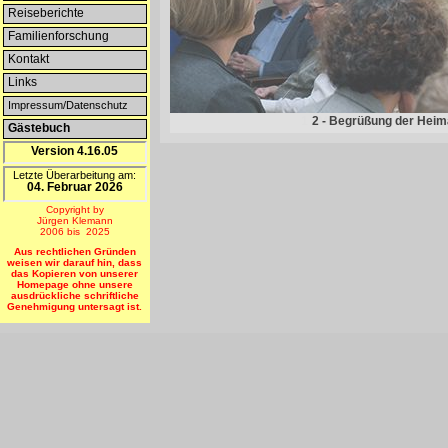
Reiseberichte
Familienforschung
Kontakt
Links
Impressum/Datenschutz
1 - Musikalische Begrüßu
2 - Begrüßung der Heim
Gästebuch
--NEU--
Version 4.16.05
Letzte Überarbeitung am:
04. Februar 2026
Ende de
Copyright by
Jürgen Klemann
2006 bis 2025
Aus rechtlichen Gründen
weisen wir darauf hin, dass
das Kopieren von unserer
Homepage ohne unsere
ausdrückliche schriftliche
Genehmigung untersagt ist.