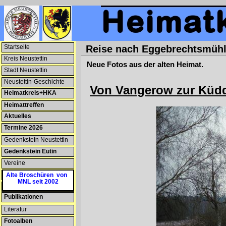
Startseite
Reise nach Eggebrechtsmüh
Kreis Neustettin
Neue Fotos aus der alten Heimat.
Stadt Neustettin
Neustettin-Geschichte
Von Vangerow zur Küd
Heimatkreis+HKA
Heimattreffen
Aktuelles
Termine 2026
Gedenkste
i
n Neustettin
Gedenkstein Eutin
Vereine
Patenschaften
Alte Broschüren von
MNL seit 2002
Heimatmuseum
Publikationen
Literatur
Fotoalben