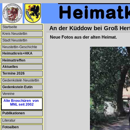
Startseite
An der Küddow bei Groß Her
Kreis Neustettin
Neue Fotos aus der alten Heimat.
Stadt Neustettin
Neustettin-Geschichte
Heimatkreis+HKA
Heimattreffen
Aktuelles
Termine 2026
Gedenkste
i
n Neustettin
Gedenkstein Eutin
Vereine
Patenschaften
Alte Broschüren von
MNL seit 2002
Heimatmuseum
Publikationen
Literatur
Fotoalben