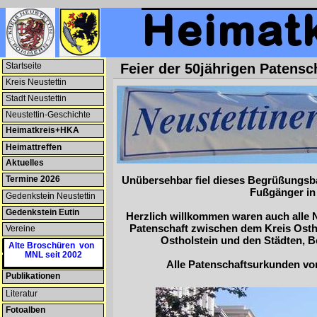
Startseite
Feier der 50jährigen Patensc
Kreis Neustettin
--NEU--
Stadt Neustettin
Neustettin-Geschichte
Heimatkreis+HKA
Heimattreffen
Aktuelles
Termine 2026
--NEU--
Unübersehbar fiel dieses Begrüßungs
Fußgänger in
Gedenkste
i
n Neustettin
Gedenkstein Eutin
Herzlich willkommen waren auch alle N
Patenschaft zwischen dem Kreis Ostho
Vereine
Ostholstein und den Städten, 
Patenschaften
Alte Broschüren von
MNL seit 2002
Heimatmuseum
Alle Patenschaftsurkunden vo
Publikationen
--NEU--
Literatur
Fotoalben